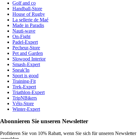
Golf and co
Handball-Store
House of Rugby
La sellerie de Maé
Made in Paradis
Nauti-wave
On-Fight
Padel-Expert
Pecheur-Store
Pet and Garden
Slowood Interior
Smash-Expert
Sneak'In
Sport is good
Training-Fit
Trek-Expert
Triathlon-Expert
TripNBikers
Vélo-Store
Winter-Expert
Abonnieren Sie unseren Newsletter
Profitieren Sie von 10% Rabatt, wenn Sie sich für unseren Newsletter
anmelden