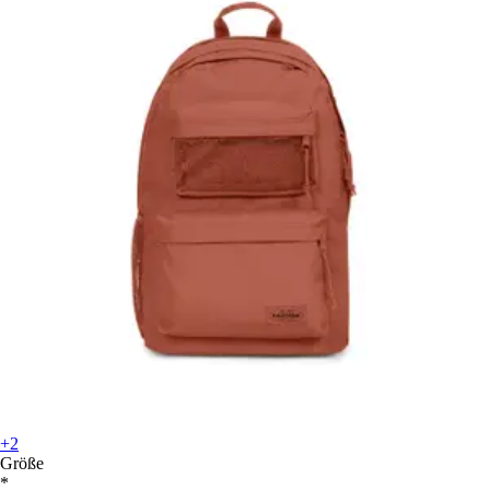
+2
Größe
*