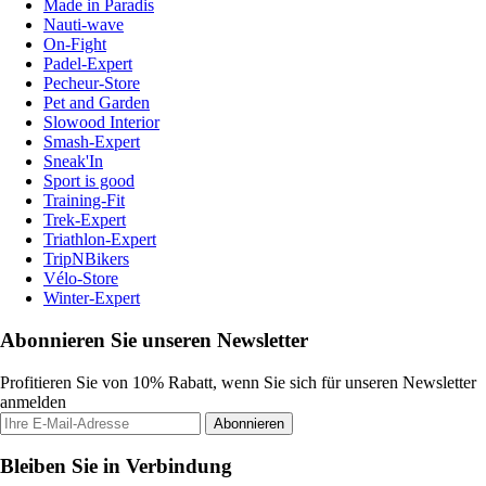
Made in Paradis
Nauti-wave
On-Fight
Padel-Expert
Pecheur-Store
Pet and Garden
Slowood Interior
Smash-Expert
Sneak'In
Sport is good
Training-Fit
Trek-Expert
Triathlon-Expert
TripNBikers
Vélo-Store
Winter-Expert
Abonnieren Sie unseren Newsletter
Profitieren Sie von 10% Rabatt, wenn Sie sich für unseren Newsletter
anmelden
Abonnieren
Bleiben Sie in Verbindung