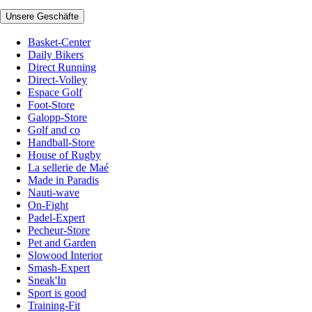
Unsere Geschäfte
Basket-Center
Daily Bikers
Direct Running
Direct-Volley
Espace Golf
Foot-Store
Galopp-Store
Golf and co
Handball-Store
House of Rugby
La sellerie de Maé
Made in Paradis
Nauti-wave
On-Fight
Padel-Expert
Pecheur-Store
Pet and Garden
Slowood Interior
Smash-Expert
Sneak'In
Sport is good
Training-Fit