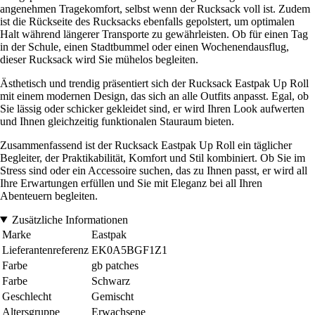
angenehmen Tragekomfort, selbst wenn der Rucksack voll ist. Zudem
ist die Rückseite des Rucksacks ebenfalls gepolstert, um optimalen
Halt während längerer Transporte zu gewährleisten. Ob für einen Tag
in der Schule, einen Stadtbummel oder einen Wochenendausflug,
dieser Rucksack wird Sie mühelos begleiten.
Ästhetisch und trendig präsentiert sich der Rucksack Eastpak Up Roll
mit einem modernen Design, das sich an alle Outfits anpasst. Egal, ob
Sie lässig oder schicker gekleidet sind, er wird Ihren Look aufwerten
und Ihnen gleichzeitig funktionalen Stauraum bieten.
Zusammenfassend ist der Rucksack Eastpak Up Roll ein täglicher
Begleiter, der Praktikabilität, Komfort und Stil kombiniert. Ob Sie im
Stress sind oder ein Accessoire suchen, das zu Ihnen passt, er wird all
Ihre Erwartungen erfüllen und Sie mit Eleganz bei all Ihren
Abenteuern begleiten.
Zusätzliche Informationen
Marke
Eastpak
Lieferantenreferenz
EK0A5BGF1Z1
Farbe
gb patches
Farbe
Schwarz
Geschlecht
Gemischt
Altersgruppe
Erwachsene