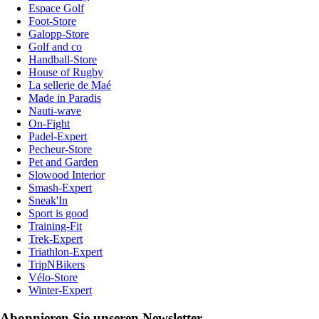
Espace Golf
Foot-Store
Galopp-Store
Golf and co
Handball-Store
House of Rugby
La sellerie de Maé
Made in Paradis
Nauti-wave
On-Fight
Padel-Expert
Pecheur-Store
Pet and Garden
Slowood Interior
Smash-Expert
Sneak'In
Sport is good
Training-Fit
Trek-Expert
Triathlon-Expert
TripNBikers
Vélo-Store
Winter-Expert
Abonnieren Sie unseren Newsletter