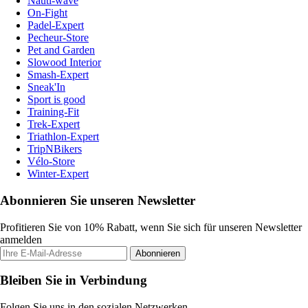
Nauti-wave
On-Fight
Padel-Expert
Pecheur-Store
Pet and Garden
Slowood Interior
Smash-Expert
Sneak'In
Sport is good
Training-Fit
Trek-Expert
Triathlon-Expert
TripNBikers
Vélo-Store
Winter-Expert
Abonnieren Sie unseren Newsletter
Profitieren Sie von 10% Rabatt, wenn Sie sich für unseren Newsletter
anmelden
Abonnieren
Bleiben Sie in Verbindung
Folgen Sie uns in den sozialen Netzwerken