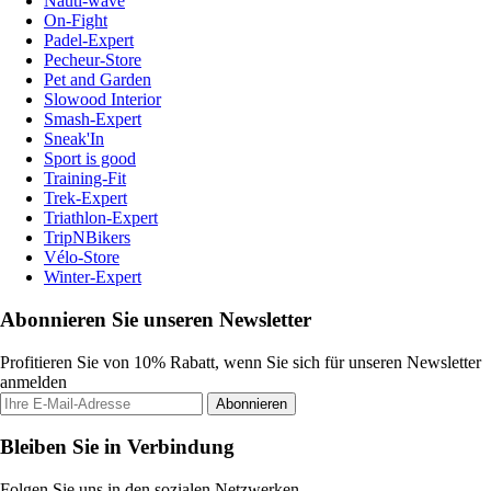
Nauti-wave
On-Fight
Padel-Expert
Pecheur-Store
Pet and Garden
Slowood Interior
Smash-Expert
Sneak'In
Sport is good
Training-Fit
Trek-Expert
Triathlon-Expert
TripNBikers
Vélo-Store
Winter-Expert
Abonnieren Sie unseren Newsletter
Profitieren Sie von 10% Rabatt, wenn Sie sich für unseren Newsletter
anmelden
Abonnieren
Bleiben Sie in Verbindung
Folgen Sie uns in den sozialen Netzwerken