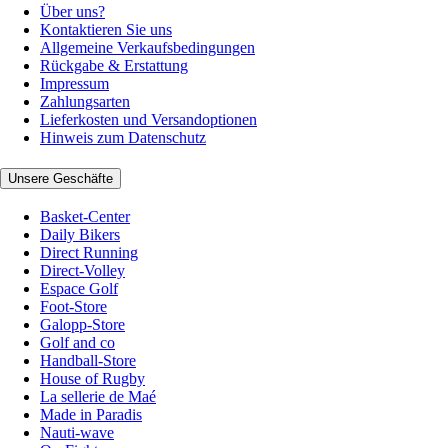
Über uns?
Kontaktieren Sie uns
Allgemeine Verkaufsbedingungen
Rückgabe & Erstattung
Impressum
Zahlungsarten
Lieferkosten und Versandoptionen
Hinweis zum Datenschutz
Unsere Geschäfte
Basket-Center
Daily Bikers
Direct Running
Direct-Volley
Espace Golf
Foot-Store
Galopp-Store
Golf and co
Handball-Store
House of Rugby
La sellerie de Maé
Made in Paradis
Nauti-wave