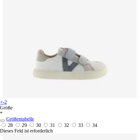
+-2
Größe
*
Größentabelle
28
29
30
31
32
33
34
Dieses Feld ist erforderlich