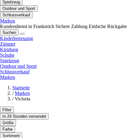
Spielzeug
Outdoor und Sport
Schlussverkauf
Marken
Kundendienst in Frankreich
Sichere Zahlung
Einfache Rückgabe
Suchen
Kinderbetreuung
Zimmer
Kleidung
Schuhe
Spielzeug
Outdoor und Sport
Schlussverkauf
Marken
Startseite
/
Marken
/
Victoria
Filter
In 24 Stunden versendet
Größe
Farbe
Sortiment