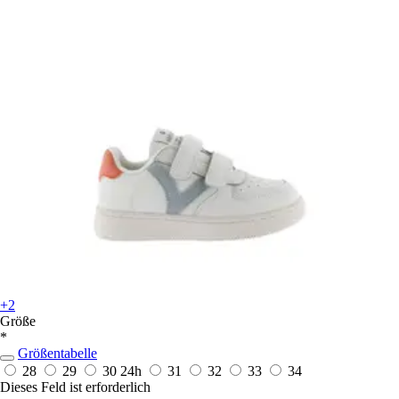
+2
Größe
*
Größentabelle
28
29
30
24h
31
32
33
34
Dieses Feld ist erforderlich