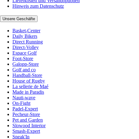
Lieferkosten und Versandoptionen
Hinweis zum Datenschutz
Unsere Geschäfte
Basket-Center
Daily Bikers
Direct Running
Direct-Volley
Espace Golf
Foot-Store
Galopp-Store
Golf and co
Handball-Store
House of Rugby
La sellerie de Maé
Made in Paradis
Nauti-wave
On-Fight
Padel-Expert
Pecheur-Store
Pet and Garden
Slowood Interior
Smash-Expert
Sneak'In