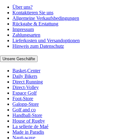
Über uns?
Kontaktieren Sie uns
Allgemeine Verkaufsbedingungen
Rückgabe & Erstattung
Impressum
Zahlungsarten
Lieferkosten und Versandoptionen
Hinweis zum Datenschutz
Unsere Geschäfte
Basket-Center
Daily Bikers
Direct Running
Direct-Volley
Espace Golf
Foot-Store
Galopp-Store
Golf and co
Handball-Store
House of Rugby
La sellerie de Maé
Made in Paradis
Nauti-wave