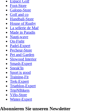
Espace Golf
Foot-Store
Galopp-Store
Golf and co
Handball-Store
House of Rugby
La sellerie de Maé
Made in Paradis
Nauti-wave
On-Fight
Padel-Expert
Pecheur-Store
Pet and Garden
Slowood Interior
Smash-Expert
Sneak'In
Sport is good
Training-Fit
Trek-Expert
Triathlon-Expert
TripNBikers
Vélo-Store
Winter-Expert
Abonnieren Sie unseren Newsletter