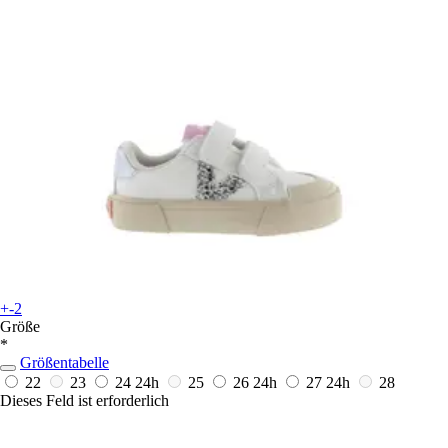
+-2
Größe
*
Größentabelle
22
23
24
24h
25
26
24h
27
24h
28
Dieses Feld ist erforderlich