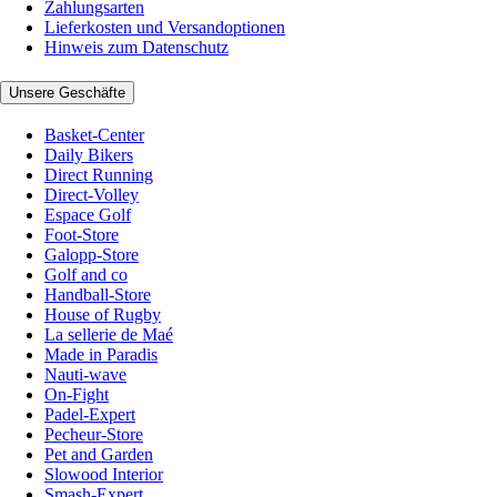
Zahlungsarten
Lieferkosten und Versandoptionen
Hinweis zum Datenschutz
Unsere Geschäfte
Basket-Center
Daily Bikers
Direct Running
Direct-Volley
Espace Golf
Foot-Store
Galopp-Store
Golf and co
Handball-Store
House of Rugby
La sellerie de Maé
Made in Paradis
Nauti-wave
On-Fight
Padel-Expert
Pecheur-Store
Pet and Garden
Slowood Interior
Smash-Expert