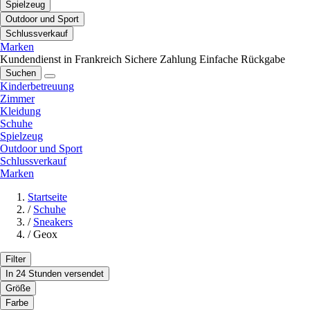
Spielzeug
Outdoor und Sport
Schlussverkauf
Marken
Kundendienst in Frankreich
Sichere Zahlung
Einfache Rückgabe
Suchen
Kinderbetreuung
Zimmer
Kleidung
Schuhe
Spielzeug
Outdoor und Sport
Schlussverkauf
Marken
Startseite
/
Schuhe
/
Sneakers
/
Geox
Filter
In 24 Stunden versendet
Größe
Farbe