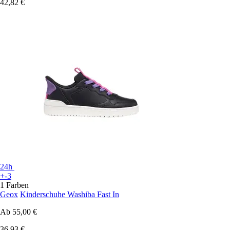
42,82 €
24h
+-3
1 Farben
Geox
Kinderschuhe Washiba Fast In
Ab
55,00 €
36,93 €