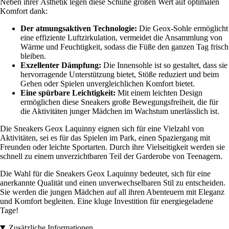
Neben ihrer Ästhetik legen diese Schuhe großen Wert auf optimalen
Komfort dank:
Der atmungsaktiven Technologie:
Die Geox-Sohle ermöglicht
eine effiziente Luftzirkulation, vermeidet die Ansammlung von
Wärme und Feuchtigkeit, sodass die Füße den ganzen Tag frisch
bleiben.
Exzellenter Dämpfung:
Die Innensohle ist so gestaltet, dass sie
hervorragende Unterstützung bietet, Stöße reduziert und beim
Gehen oder Spielen unvergleichlichen Komfort bietet.
Eine spürbare Leichtigkeit:
Mit einem leichten Design
ermöglichen diese Sneakers große Bewegungsfreiheit, die für
die Aktivitäten junger Mädchen im Wachstum unerlässlich ist.
Die Sneakers Geox Laquinny eignen sich für eine Vielzahl von
Aktivitäten, sei es für das Spielen im Park, einen Spaziergang mit
Freunden oder leichte Sportarten. Durch ihre Vielseitigkeit werden sie
schnell zu einem unverzichtbaren Teil der Garderobe von Teenagern.
Die Wahl für die Sneakers Geox Laquinny bedeutet, sich für eine
anerkannte Qualität und einen unverwechselbaren Stil zu entscheiden.
Sie werden die jungen Mädchen auf all ihren Abenteuern mit Eleganz
und Komfort begleiten. Eine kluge Investition für energiegeladene
Tage!
Zusätzliche Informationen