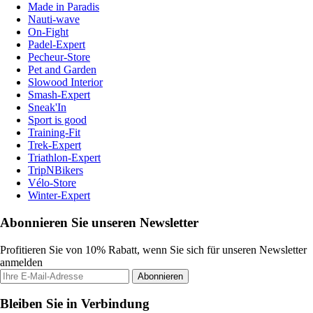
Made in Paradis
Nauti-wave
On-Fight
Padel-Expert
Pecheur-Store
Pet and Garden
Slowood Interior
Smash-Expert
Sneak'In
Sport is good
Training-Fit
Trek-Expert
Triathlon-Expert
TripNBikers
Vélo-Store
Winter-Expert
Abonnieren Sie unseren Newsletter
Profitieren Sie von 10% Rabatt, wenn Sie sich für unseren Newsletter
anmelden
Abonnieren
Bleiben Sie in Verbindung