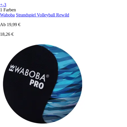
+-3
1 Farben
Waboba
Strandspiel Volleyball Rewild
Ab
19,99 €
18,26 €