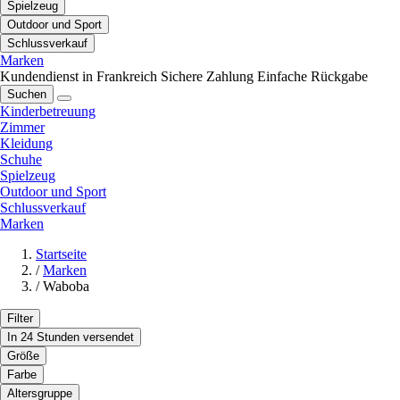
Spielzeug
Outdoor und Sport
Schlussverkauf
Marken
Kundendienst in Frankreich
Sichere Zahlung
Einfache Rückgabe
Suchen
Kinderbetreuung
Zimmer
Kleidung
Schuhe
Spielzeug
Outdoor und Sport
Schlussverkauf
Marken
Startseite
/
Marken
/
Waboba
Filter
In 24 Stunden versendet
Größe
Farbe
Altersgruppe