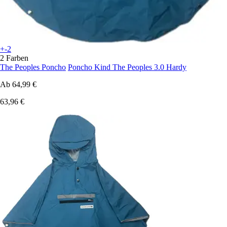
+-2
2 Farben
The Peoples Poncho
Poncho Kind The Peoples 3.0 Hardy
Ab
64,99 €
63,96 €