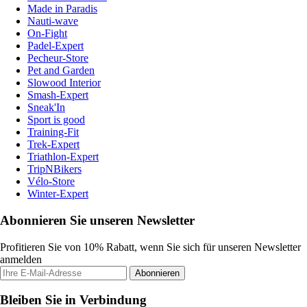
Made in Paradis
Nauti-wave
On-Fight
Padel-Expert
Pecheur-Store
Pet and Garden
Slowood Interior
Smash-Expert
Sneak'In
Sport is good
Training-Fit
Trek-Expert
Triathlon-Expert
TripNBikers
Vélo-Store
Winter-Expert
Abonnieren Sie unseren Newsletter
Profitieren Sie von 10% Rabatt, wenn Sie sich für unseren Newsletter
anmelden
Abonnieren
Bleiben Sie in Verbindung