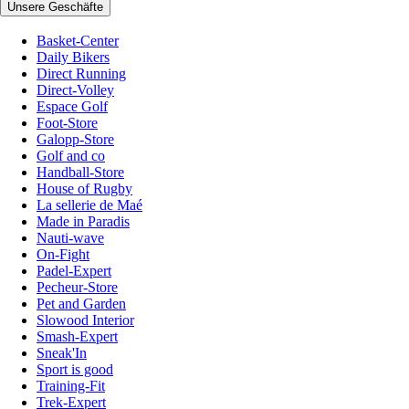
Unsere Geschäfte
Basket-Center
Daily Bikers
Direct Running
Direct-Volley
Espace Golf
Foot-Store
Galopp-Store
Golf and co
Handball-Store
House of Rugby
La sellerie de Maé
Made in Paradis
Nauti-wave
On-Fight
Padel-Expert
Pecheur-Store
Pet and Garden
Slowood Interior
Smash-Expert
Sneak'In
Sport is good
Training-Fit
Trek-Expert