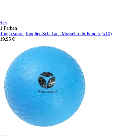
+-3
1 Farben
Tanga sports
Jonglier-Schal aus Musselin für Kinder (x10)
19,95 €