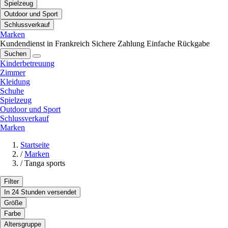
Spielzeug
Outdoor und Sport
Schlussverkauf
Marken
Kundendienst in Frankreich
Sichere Zahlung
Einfache Rückgabe
Suchen
Kinderbetreuung
Zimmer
Kleidung
Schuhe
Spielzeug
Outdoor und Sport
Schlussverkauf
Marken
Startseite
/
Marken
/
Tanga sports
Filter
In 24 Stunden versendet
Größe
Farbe
Altersgruppe