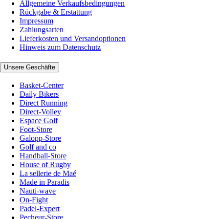
Allgemeine Verkaufsbedingungen
Rückgabe & Erstattung
Impressum
Zahlungsarten
Lieferkosten und Versandoptionen
Hinweis zum Datenschutz
Unsere Geschäfte
Basket-Center
Daily Bikers
Direct Running
Direct-Volley
Espace Golf
Foot-Store
Galopp-Store
Golf and co
Handball-Store
House of Rugby
La sellerie de Maé
Made in Paradis
Nauti-wave
On-Fight
Padel-Expert
Pecheur-Store