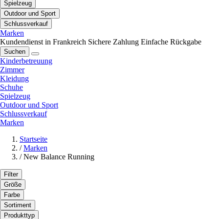
Spielzeug
Outdoor und Sport
Schlussverkauf
Marken
Kundendienst in Frankreich
Sichere Zahlung
Einfache Rückgabe
Suchen
Kinderbetreuung
Zimmer
Kleidung
Schuhe
Spielzeug
Outdoor und Sport
Schlussverkauf
Marken
Startseite
/
Marken
/
New Balance Running
Filter
Größe
Farbe
Sortiment
Produkttyp