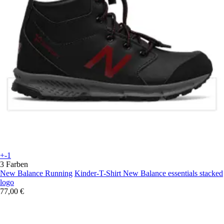
+-1
3 Farben
New Balance Running
Kinder-T-Shirt New Balance essentials stacked
logo
77,00 €