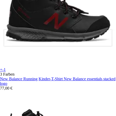
+-1
3 Farben
New Balance Running
Kinder-T-Shirt New Balance essentials stacked
logo
77,00 €