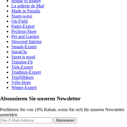
House of Rugby
La sellerie de Maé
Made in Paradis
Nauti-wave
On-Fight
Padel-Expert
Pecheur-Store
Pet and Garden
Slowood Interior
Smash-Expert
Sneak'In
Sport is good
Training-Fit
Trek-Expert
Triathlon-Expert
TripNBikers
Vélo-Store
Winter-Expert
Abonnieren Sie unseren Newsletter
Profitieren Sie von 10% Rabatt, wenn Sie sich für unseren Newsletter
anmelden
Abonnieren