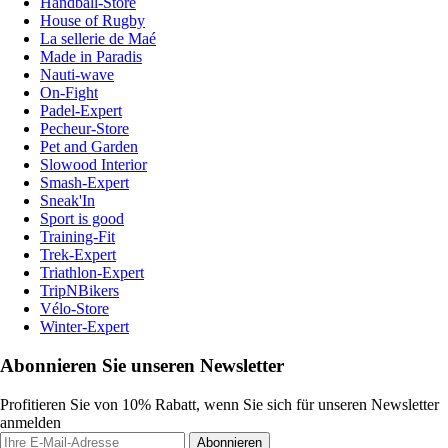
Handball-Store
House of Rugby
La sellerie de Maé
Made in Paradis
Nauti-wave
On-Fight
Padel-Expert
Pecheur-Store
Pet and Garden
Slowood Interior
Smash-Expert
Sneak'In
Sport is good
Training-Fit
Trek-Expert
Triathlon-Expert
TripNBikers
Vélo-Store
Winter-Expert
Abonnieren Sie unseren Newsletter
Profitieren Sie von 10% Rabatt, wenn Sie sich für unseren Newsletter
anmelden
Abonnieren