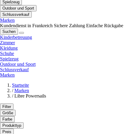
Spielzeug
Outdoor und Sport
Schlussverkauf
Marken
Kundendienst in Frankreich
Sichere Zahlung
Einfache Rückgabe
Suchen
Kinderbetreuung
Zimmer
Kleidung
Schuhe
Spielzeug
Outdoor und Sport
Schlussverkauf
Marken
Startseite
/
Marken
/
Libre Powersails
Filter
Größe
Farbe
Produkttyp
Preis