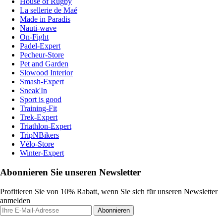
House of Rugby
La sellerie de Maé
Made in Paradis
Nauti-wave
On-Fight
Padel-Expert
Pecheur-Store
Pet and Garden
Slowood Interior
Smash-Expert
Sneak'In
Sport is good
Training-Fit
Trek-Expert
Triathlon-Expert
TripNBikers
Vélo-Store
Winter-Expert
Abonnieren Sie unseren Newsletter
Profitieren Sie von 10% Rabatt, wenn Sie sich für unseren Newsletter
anmelden
Abonnieren