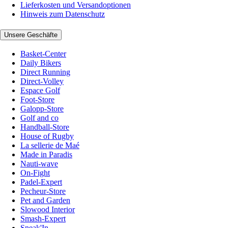
Lieferkosten und Versandoptionen
Hinweis zum Datenschutz
Unsere Geschäfte
Basket-Center
Daily Bikers
Direct Running
Direct-Volley
Espace Golf
Foot-Store
Galopp-Store
Golf and co
Handball-Store
House of Rugby
La sellerie de Maé
Made in Paradis
Nauti-wave
On-Fight
Padel-Expert
Pecheur-Store
Pet and Garden
Slowood Interior
Smash-Expert
Sneak'In