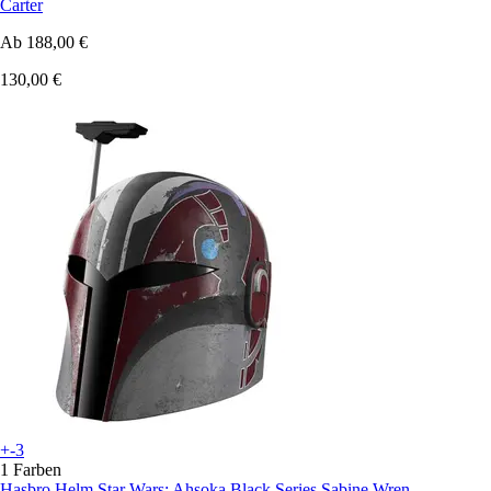
Carter
Ab
188,00 €
130,00 €
+-3
1 Farben
Hasbro
Helm Star Wars: Ahsoka Black Series Sabine Wren