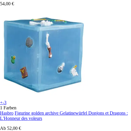
54,00 €
+-3
1 Farben
Hasbro
Figurine golden archive Gelatinewürfel Donjons et Dragons :
L'Honneur des voleurs
Ab
52,00 €