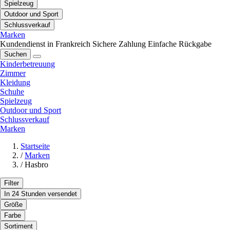
Spielzeug
Outdoor und Sport
Schlussverkauf
Marken
Kundendienst in Frankreich
Sichere Zahlung
Einfache Rückgabe
Suchen
Kinderbetreuung
Zimmer
Kleidung
Schuhe
Spielzeug
Outdoor und Sport
Schlussverkauf
Marken
Startseite
/
Marken
/
Hasbro
Filter
In 24 Stunden versendet
Größe
Farbe
Sortiment