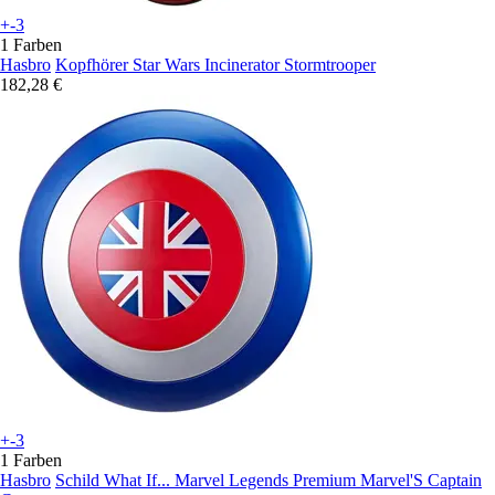
+-3
1 Farben
Hasbro
Kopfhörer Star Wars Incinerator Stormtrooper
182,28 €
+-3
1 Farben
Hasbro
Schild What If... Marvel Legends Premium Marvel'S Captain