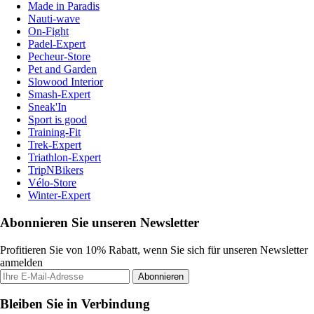
Made in Paradis
Nauti-wave
On-Fight
Padel-Expert
Pecheur-Store
Pet and Garden
Slowood Interior
Smash-Expert
Sneak'In
Sport is good
Training-Fit
Trek-Expert
Triathlon-Expert
TripNBikers
Vélo-Store
Winter-Expert
Abonnieren Sie unseren Newsletter
Profitieren Sie von 10% Rabatt, wenn Sie sich für unseren Newsletter
anmelden
Abonnieren
Bleiben Sie in Verbindung