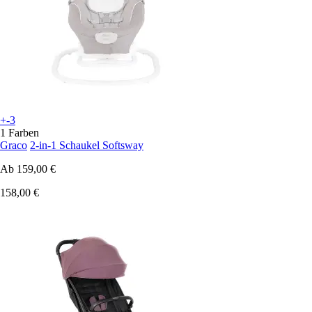
+-3
1 Farben
Graco
2-in-1 Schaukel Softsway
Ab
159,00 €
158,00 €