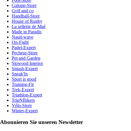
Foot-Store
Galopp-Store
Golf and co
Handball-Store
House of Rugby
La sellerie de Maé
Made in Paradis
Nauti-wave
On-Fight
Padel-Expert
Pecheur-Store
Pet and Garden
Slowood Interior
Smash-Expert
Sneak'In
Sport is good
Training-Fit
Trek-Expert
Triathlon-Expert
TripNBikers
Vélo-Store
Winter-Expert
Abonnieren Sie unseren Newsletter