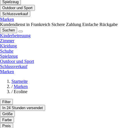
Spielzeug
Outdoor und Sport
Schlussverkauf
Marken
Kundendienst in Frankreich
Sichere Zahlung
Einfache Rückgabe
Suchen
Kinderbetreuung
Zimmer
Kleidung
Schuhe
Spielzeug
Outdoor und Sport
Schlussverkauf
Marken
Startseite
/
Marken
/
Ecoline
Filter
In 24 Stunden versendet
Größe
Farbe
Preis