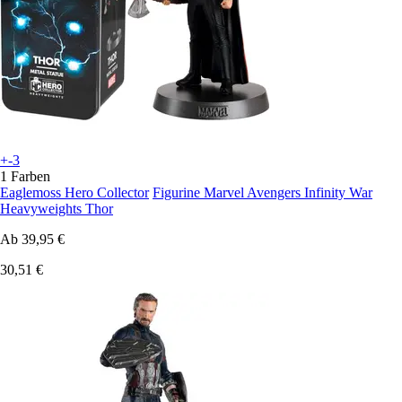
+-3
1 Farben
Eaglemoss Hero Collector
Figurine Marvel Avengers Infinity War
Heavyweights Thor
Ab
39,95 €
30,51 €