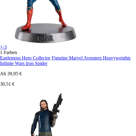
+-3
1 Farben
Eaglemoss Hero Collector
Figurine Marvel Avengers Heavyweights
Infinite Wars Iron Spider
Ab
39,95 €
30,51 €