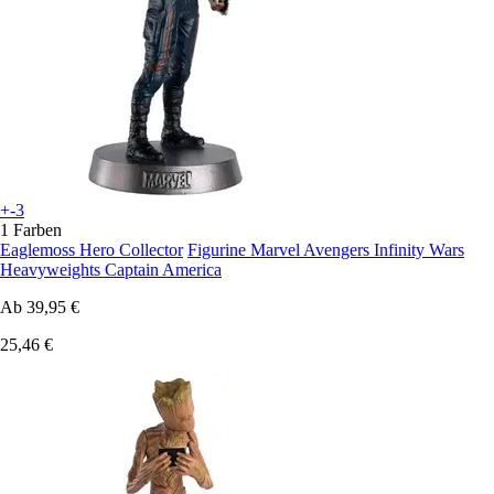
+-3
1 Farben
Eaglemoss Hero Collector
Figurine Marvel Avengers Infinity Wars
Heavyweights Captain America
Ab
39,95 €
25,46 €