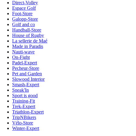
Direct-Volley
Espace Golf
Foot-Store
Galopp-Store
Golf and co
Handball-Store
House of Rugby
La sellerie de Maé
Made in Paradis
Nauti-wave
On-Fight
Padel-Expert
Pecheur-Store
Pet and Garden
Slowood Interior
Smash-Expert
Sneak'In
Sport is good
Training-Fit
Trek-Expert
Triathlon-Expert
TripNBikers
Vélo-Store
Winter-Expert