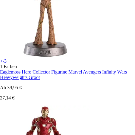
+-3
1 Farben
Eaglemoss Hero Collector
Figurine Marvel Avengers Infinity Wars
Heavyweights Groot
Ab
39,95 €
27,14 €