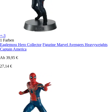
+-3
1 Farben
Eaglemoss Hero Collector
Figurine Marvel Avengers Heavyweights
Captain America
Ab
39,95 €
27,14 €