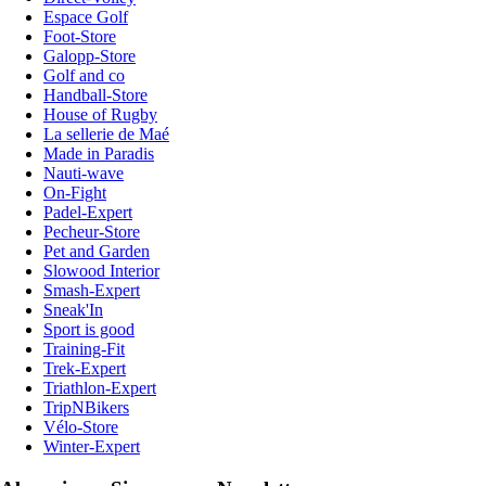
Espace Golf
Foot-Store
Galopp-Store
Golf and co
Handball-Store
House of Rugby
La sellerie de Maé
Made in Paradis
Nauti-wave
On-Fight
Padel-Expert
Pecheur-Store
Pet and Garden
Slowood Interior
Smash-Expert
Sneak'In
Sport is good
Training-Fit
Trek-Expert
Triathlon-Expert
TripNBikers
Vélo-Store
Winter-Expert