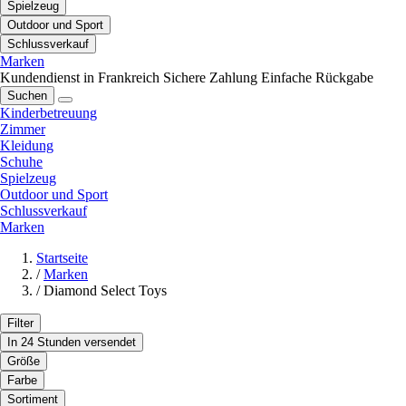
Spielzeug
Outdoor und Sport
Schlussverkauf
Marken
Kundendienst in Frankreich
Sichere Zahlung
Einfache Rückgabe
Suchen
Kinderbetreuung
Zimmer
Kleidung
Schuhe
Spielzeug
Outdoor und Sport
Schlussverkauf
Marken
Startseite
/
Marken
/
Diamond Select Toys
Filter
In 24 Stunden versendet
Größe
Farbe
Sortiment