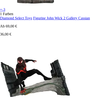
+-3
1 Farben
Diamond Select Toys
Figurine John Wick 2 Gallery Cassian
Ab
69,00 €
36,00 €