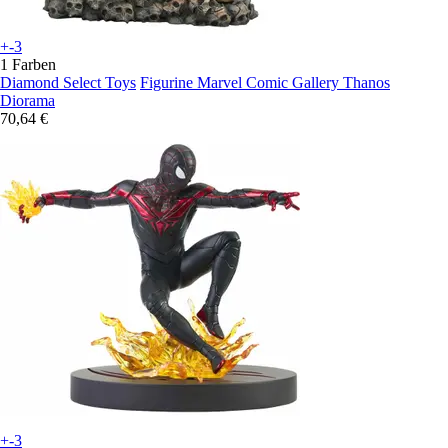
+-3
1 Farben
Diamond Select Toys
Figurine Marvel Comic Gallery Thanos
Diorama
70,64 €
+-3