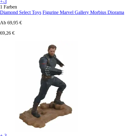
+-3
1 Farben
Diamond Select Toys
Figurine Marvel Gallery Morbius Diorama
Ab
69,95 €
69,26 €
+-3