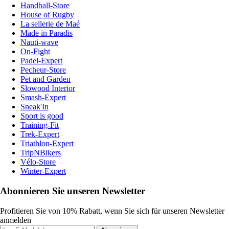
Handball-Store
House of Rugby
La sellerie de Maé
Made in Paradis
Nauti-wave
On-Fight
Padel-Expert
Pecheur-Store
Pet and Garden
Slowood Interior
Smash-Expert
Sneak'In
Sport is good
Training-Fit
Trek-Expert
Triathlon-Expert
TripNBikers
Vélo-Store
Winter-Expert
Abonnieren Sie unseren Newsletter
Profitieren Sie von 10% Rabatt, wenn Sie sich für unseren Newsletter
anmelden