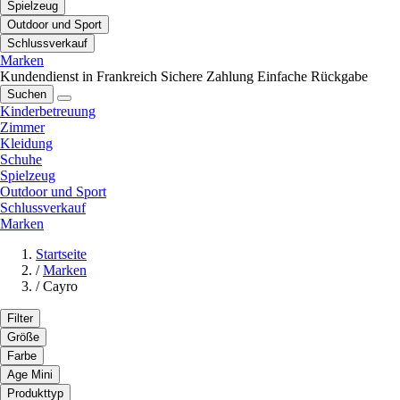
Spielzeug
Outdoor und Sport
Schlussverkauf
Marken
Kundendienst in Frankreich
Sichere Zahlung
Einfache Rückgabe
Suchen
Kinderbetreuung
Zimmer
Kleidung
Schuhe
Spielzeug
Outdoor und Sport
Schlussverkauf
Marken
Startseite
/
Marken
/
Cayro
Filter
Größe
Farbe
Age Mini
Produkttyp