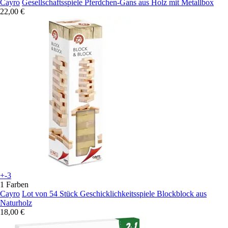
Cayro
Gesellschaftsspiele Pferdchen-Gans aus Holz mit Metallbox
22,00 €
+-3
1 Farben
Cayro
Lot von 54 Stück Geschicklichkeitsspiele Blockblock aus
Naturholz
18,00 €