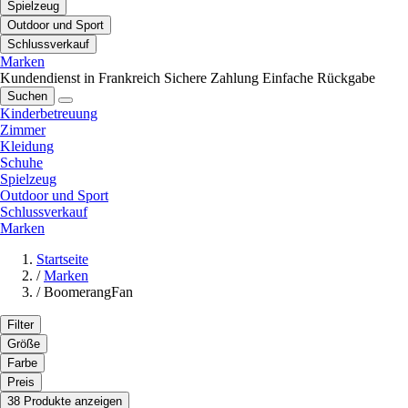
Spielzeug
Outdoor und Sport
Schlussverkauf
Marken
Kundendienst in Frankreich
Sichere Zahlung
Einfache Rückgabe
Suchen
Kinderbetreuung
Zimmer
Kleidung
Schuhe
Spielzeug
Outdoor und Sport
Schlussverkauf
Marken
Startseite
/
Marken
/
BoomerangFan
Filter
Größe
Farbe
Preis
38 Produkte anzeigen