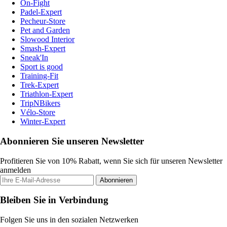
On-Fight
Padel-Expert
Pecheur-Store
Pet and Garden
Slowood Interior
Smash-Expert
Sneak'In
Sport is good
Training-Fit
Trek-Expert
Triathlon-Expert
TripNBikers
Vélo-Store
Winter-Expert
Abonnieren Sie unseren Newsletter
Profitieren Sie von 10% Rabatt, wenn Sie sich für unseren Newsletter
anmelden
Abonnieren
Bleiben Sie in Verbindung
Folgen Sie uns in den sozialen Netzwerken