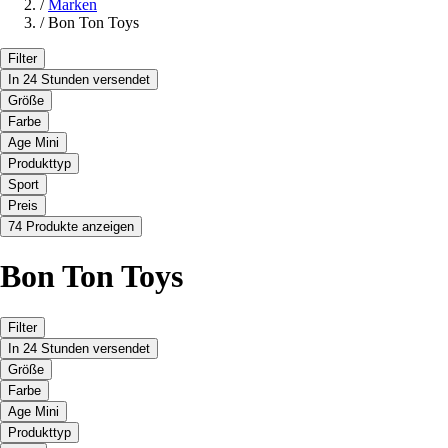
/
Marken
/
Bon Ton Toys
Filter
In 24 Stunden versendet
Größe
Farbe
Age Mini
Produkttyp
Sport
Preis
74 Produkte anzeigen
Bon Ton Toys
Filter
In 24 Stunden versendet
Größe
Farbe
Age Mini
Produkttyp