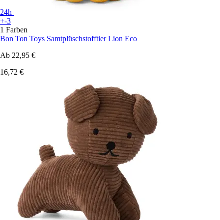
24h
+-3
1 Farben
Bon Ton Toys
Samtplüschstofftier Lion Eco
Ab
22,95 €
16,72 €