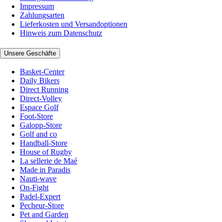
Impressum
Zahlungsarten
Lieferkosten und Versandoptionen
Hinweis zum Datenschutz
Unsere Geschäfte
Basket-Center
Daily Bikers
Direct Running
Direct-Volley
Espace Golf
Foot-Store
Galopp-Store
Golf and co
Handball-Store
House of Rugby
La sellerie de Maé
Made in Paradis
Nauti-wave
On-Fight
Padel-Expert
Pecheur-Store
Pet and Garden