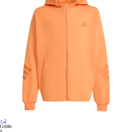
+-2
Größe
*