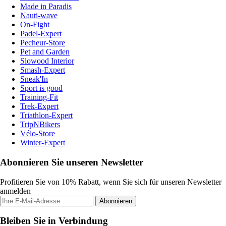
Made in Paradis
Nauti-wave
On-Fight
Padel-Expert
Pecheur-Store
Pet and Garden
Slowood Interior
Smash-Expert
Sneak'In
Sport is good
Training-Fit
Trek-Expert
Triathlon-Expert
TripNBikers
Vélo-Store
Winter-Expert
Abonnieren Sie unseren Newsletter
Profitieren Sie von 10% Rabatt, wenn Sie sich für unseren Newsletter
anmelden
Abonnieren
Bleiben Sie in Verbindung