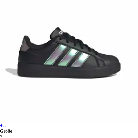
+-2
Größe
*