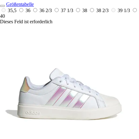
Größentabelle
35,5
36
36 2/3
37 1/3
38
38 2/3
39 1/3
40
Dieses Feld ist erforderlich