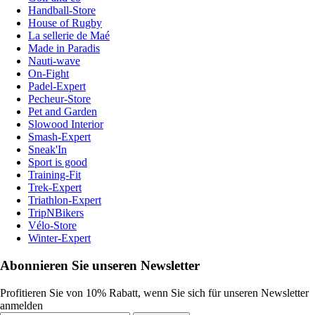
Handball-Store
House of Rugby
La sellerie de Maé
Made in Paradis
Nauti-wave
On-Fight
Padel-Expert
Pecheur-Store
Pet and Garden
Slowood Interior
Smash-Expert
Sneak'In
Sport is good
Training-Fit
Trek-Expert
Triathlon-Expert
TripNBikers
Vélo-Store
Winter-Expert
Abonnieren Sie unseren Newsletter
Profitieren Sie von 10% Rabatt, wenn Sie sich für unseren Newsletter
anmelden