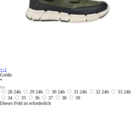
+-1
Größe
*
28
24h
29
24h
30
24h
31
24h
32
24h
33
24h
34
35
36
37
38
39
Dieses Feld ist erforderlich