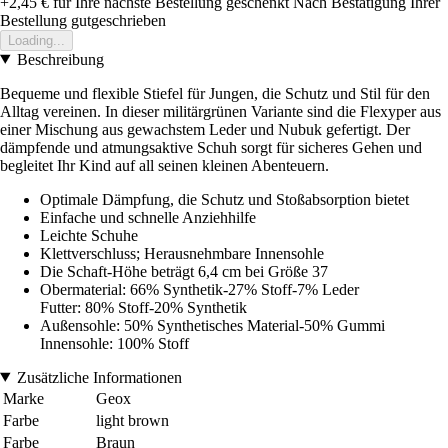
+2,45 €
für Ihre nächste Bestellung geschenkt
Nach Bestätigung Ihrer
Bestellung gutgeschrieben
Loading...
Beschreibung
Bequeme und flexible Stiefel für Jungen, die Schutz und Stil für den
Alltag vereinen. In dieser militärgrünen Variante sind die Flexyper aus
einer Mischung aus gewachstem Leder und Nubuk gefertigt. Der
dämpfende und atmungsaktive Schuh sorgt für sicheres Gehen und
begleitet Ihr Kind auf all seinen kleinen Abenteuern.
Optimale Dämpfung, die Schutz und Stoßabsorption bietet
Einfache und schnelle Anziehhilfe
Leichte Schuhe
Klettverschluss; Herausnehmbare Innensohle
Die Schaft-Höhe beträgt 6,4 cm bei Größe 37
Obermaterial: 66% Synthetik-27% Stoff-7% Leder
Futter: 80% Stoff-20% Synthetik
Außensohle: 50% Synthetisches Material-50% Gummi
Innensohle: 100% Stoff
Zusätzliche Informationen
Marke
Geox
Farbe
light brown
Farbe
Braun