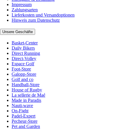
Impressum
Zahlungsarten
Lieferkosten und Versandoptionen
Hinweis zum Datenschutz
Unsere Geschäfte
Basket-Center
Daily Bikers
Direct Running
Direct-Volley
Espace Golf
Foot-Store
Galopp-Store
Golf and co
Handball-Store
House of Rugby
La sellerie de Maé
Made in Paradis
Nauti-wave
On-Fight
Padel-Expert
Pecheur-Store
Pet and Garden