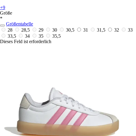
+9
Größe
*
Größentabelle
28
28,5
29
30
30,5
31
31,5
32
33
33,5
34
35
35,5
Dieses Feld ist erforderlich