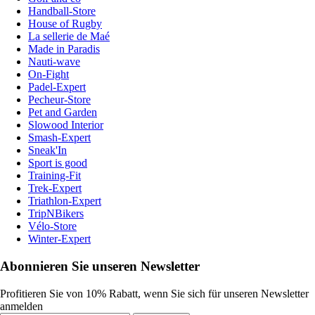
Handball-Store
House of Rugby
La sellerie de Maé
Made in Paradis
Nauti-wave
On-Fight
Padel-Expert
Pecheur-Store
Pet and Garden
Slowood Interior
Smash-Expert
Sneak'In
Sport is good
Training-Fit
Trek-Expert
Triathlon-Expert
TripNBikers
Vélo-Store
Winter-Expert
Abonnieren Sie unseren Newsletter
Profitieren Sie von 10% Rabatt, wenn Sie sich für unseren Newsletter
anmelden