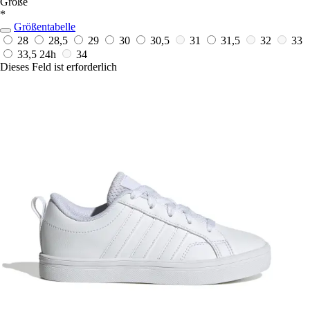
Größe
*
Größentabelle
28
28,5
29
30
30,5
31
31,5
32
33
33,5
24h
34
Dieses Feld ist erforderlich