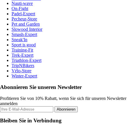
Nauti-wave
On-Fight
Padel-Expert
Pecheur-Store
Pet and Garden
Slowood Interior
Smash-Expert
Sneak'In
Sport is good
Training-Fit
Trek-Expert
Triathlon-Expert
TripNBikers
Vélo-Store
Winter-Expert
Abonnieren Sie unseren Newsletter
Profitieren Sie von 10% Rabatt, wenn Sie sich für unseren Newsletter
anmelden
Abonnieren
Bleiben Sie in Verbindung