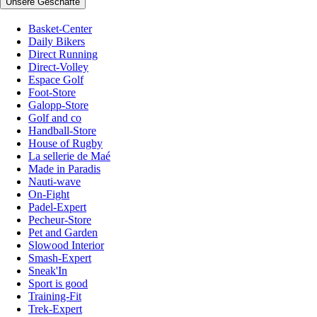
Unsere Geschäfte
Basket-Center
Daily Bikers
Direct Running
Direct-Volley
Espace Golf
Foot-Store
Galopp-Store
Golf and co
Handball-Store
House of Rugby
La sellerie de Maé
Made in Paradis
Nauti-wave
On-Fight
Padel-Expert
Pecheur-Store
Pet and Garden
Slowood Interior
Smash-Expert
Sneak'In
Sport is good
Training-Fit
Trek-Expert