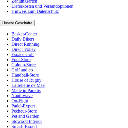
Zahlungsarten
Lieferkosten und Versandoptionen
Hinweis zum Datenschutz
Unsere Geschäfte
Basket-Center
Daily Bikers
Direct Running
Direct-Volley
Espace Golf
Foot-Store
Galopp-Store
Golf and co
Handball-Store
House of Rugby
La sellerie de Maé
Made in Paradis
Nauti-wave
On-Fight
Padel-Expert
Pecheur-Store
Pet and Garden
Slowood Interior
Smash-Expert