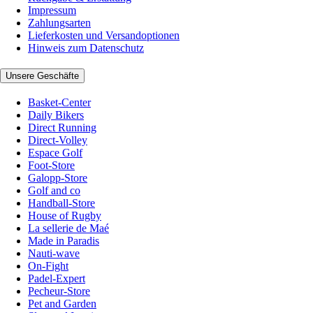
Impressum
Zahlungsarten
Lieferkosten und Versandoptionen
Hinweis zum Datenschutz
Unsere Geschäfte
Basket-Center
Daily Bikers
Direct Running
Direct-Volley
Espace Golf
Foot-Store
Galopp-Store
Golf and co
Handball-Store
House of Rugby
La sellerie de Maé
Made in Paradis
Nauti-wave
On-Fight
Padel-Expert
Pecheur-Store
Pet and Garden