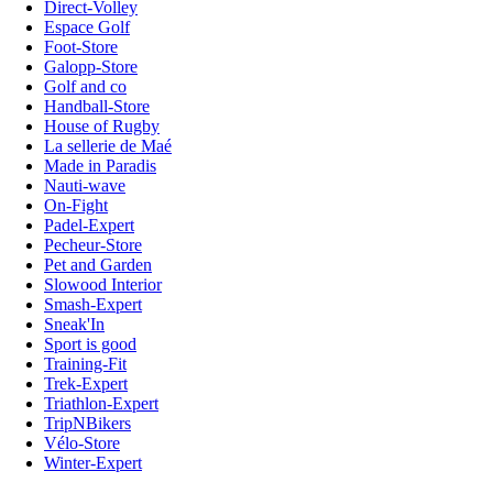
Direct-Volley
Espace Golf
Foot-Store
Galopp-Store
Golf and co
Handball-Store
House of Rugby
La sellerie de Maé
Made in Paradis
Nauti-wave
On-Fight
Padel-Expert
Pecheur-Store
Pet and Garden
Slowood Interior
Smash-Expert
Sneak'In
Sport is good
Training-Fit
Trek-Expert
Triathlon-Expert
TripNBikers
Vélo-Store
Winter-Expert