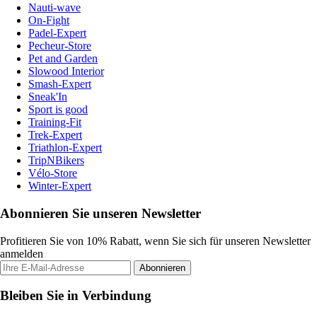
Nauti-wave
On-Fight
Padel-Expert
Pecheur-Store
Pet and Garden
Slowood Interior
Smash-Expert
Sneak'In
Sport is good
Training-Fit
Trek-Expert
Triathlon-Expert
TripNBikers
Vélo-Store
Winter-Expert
Abonnieren Sie unseren Newsletter
Profitieren Sie von 10% Rabatt, wenn Sie sich für unseren Newsletter
anmelden
Abonnieren
Bleiben Sie in Verbindung