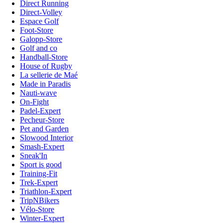
Direct Running
Direct-Volley
Espace Golf
Foot-Store
Galopp-Store
Golf and co
Handball-Store
House of Rugby
La sellerie de Maé
Made in Paradis
Nauti-wave
On-Fight
Padel-Expert
Pecheur-Store
Pet and Garden
Slowood Interior
Smash-Expert
Sneak'In
Sport is good
Training-Fit
Trek-Expert
Triathlon-Expert
TripNBikers
Vélo-Store
Winter-Expert