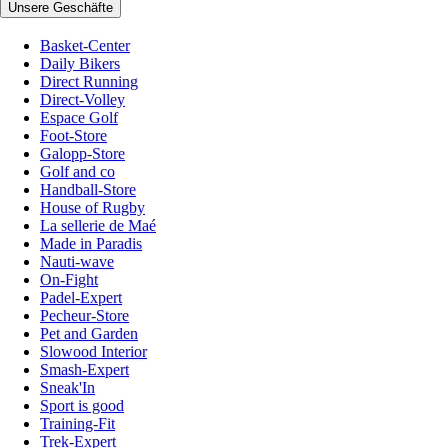
Unsere Geschäfte
Basket-Center
Daily Bikers
Direct Running
Direct-Volley
Espace Golf
Foot-Store
Galopp-Store
Golf and co
Handball-Store
House of Rugby
La sellerie de Maé
Made in Paradis
Nauti-wave
On-Fight
Padel-Expert
Pecheur-Store
Pet and Garden
Slowood Interior
Smash-Expert
Sneak'In
Sport is good
Training-Fit
Trek-Expert