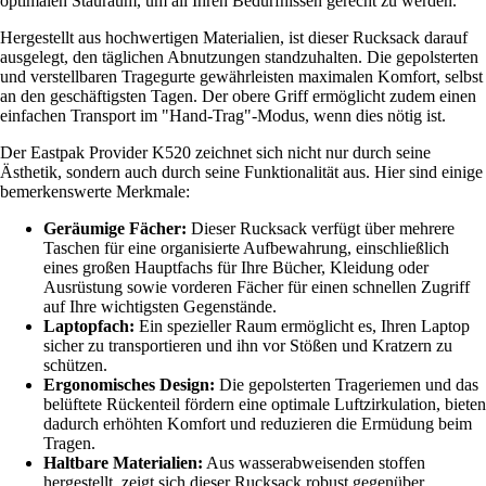
optimalen Stauraum, um all Ihren Bedürfnissen gerecht zu werden.
Hergestellt aus hochwertigen Materialien, ist dieser Rucksack darauf
ausgelegt, den täglichen Abnutzungen standzuhalten. Die gepolsterten
und verstellbaren Tragegurte gewährleisten maximalen Komfort, selbst
an den geschäftigsten Tagen. Der obere Griff ermöglicht zudem einen
einfachen Transport im "Hand-Trag"-Modus, wenn dies nötig ist.
Der Eastpak Provider K520 zeichnet sich nicht nur durch seine
Ästhetik, sondern auch durch seine Funktionalität aus. Hier sind einige
bemerkenswerte Merkmale:
Geräumige Fächer:
Dieser Rucksack verfügt über mehrere
Taschen für eine organisierte Aufbewahrung, einschließlich
eines großen Hauptfachs für Ihre Bücher, Kleidung oder
Ausrüstung sowie vorderen Fächer für einen schnellen Zugriff
auf Ihre wichtigsten Gegenstände.
Laptopfach:
Ein spezieller Raum ermöglicht es, Ihren Laptop
sicher zu transportieren und ihn vor Stößen und Kratzern zu
schützen.
Ergonomisches Design:
Die gepolsterten Trageriemen und das
belüftete Rückenteil fördern eine optimale Luftzirkulation, bieten
dadurch erhöhten Komfort und reduzieren die Ermüdung beim
Tragen.
Haltbare Materialien:
Aus wasserabweisenden stoffen
hergestellt, zeigt sich dieser Rucksack robust gegenüber