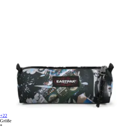
+22
Größe
*