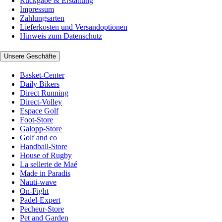
Rückgabe & Erstattung
Impressum
Zahlungsarten
Lieferkosten und Versandoptionen
Hinweis zum Datenschutz
Unsere Geschäfte
Basket-Center
Daily Bikers
Direct Running
Direct-Volley
Espace Golf
Foot-Store
Galopp-Store
Golf and co
Handball-Store
House of Rugby
La sellerie de Maé
Made in Paradis
Nauti-wave
On-Fight
Padel-Expert
Pecheur-Store
Pet and Garden