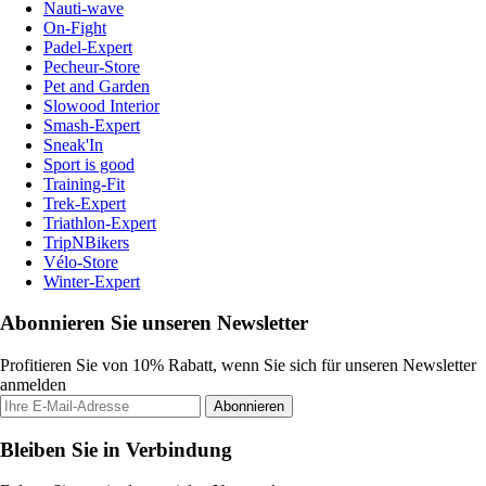
Nauti-wave
On-Fight
Padel-Expert
Pecheur-Store
Pet and Garden
Slowood Interior
Smash-Expert
Sneak'In
Sport is good
Training-Fit
Trek-Expert
Triathlon-Expert
TripNBikers
Vélo-Store
Winter-Expert
Abonnieren Sie unseren Newsletter
Profitieren Sie von 10% Rabatt, wenn Sie sich für unseren Newsletter
anmelden
Abonnieren
Bleiben Sie in Verbindung