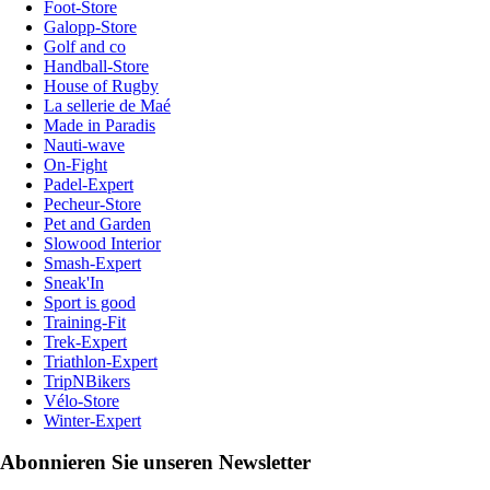
Foot-Store
Galopp-Store
Golf and co
Handball-Store
House of Rugby
La sellerie de Maé
Made in Paradis
Nauti-wave
On-Fight
Padel-Expert
Pecheur-Store
Pet and Garden
Slowood Interior
Smash-Expert
Sneak'In
Sport is good
Training-Fit
Trek-Expert
Triathlon-Expert
TripNBikers
Vélo-Store
Winter-Expert
Abonnieren Sie unseren Newsletter