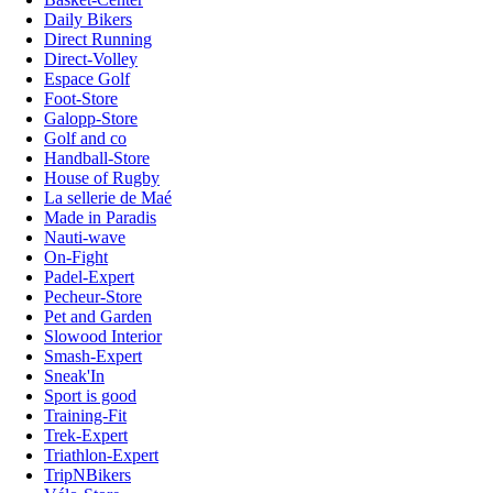
Daily Bikers
Direct Running
Direct-Volley
Espace Golf
Foot-Store
Galopp-Store
Golf and co
Handball-Store
House of Rugby
La sellerie de Maé
Made in Paradis
Nauti-wave
On-Fight
Padel-Expert
Pecheur-Store
Pet and Garden
Slowood Interior
Smash-Expert
Sneak'In
Sport is good
Training-Fit
Trek-Expert
Triathlon-Expert
TripNBikers