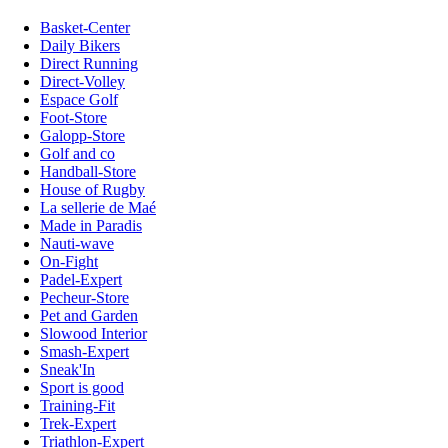
Basket-Center
Daily Bikers
Direct Running
Direct-Volley
Espace Golf
Foot-Store
Galopp-Store
Golf and co
Handball-Store
House of Rugby
La sellerie de Maé
Made in Paradis
Nauti-wave
On-Fight
Padel-Expert
Pecheur-Store
Pet and Garden
Slowood Interior
Smash-Expert
Sneak'In
Sport is good
Training-Fit
Trek-Expert
Triathlon-Expert