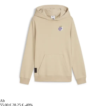
Ab
55,00 €
28,25 €
-49%